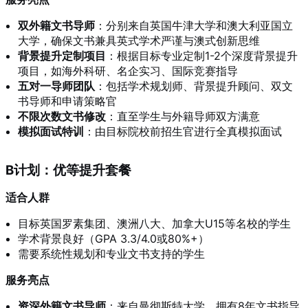
双外籍文书导师
：分别来自英国牛津大学和澳大利亚国立
大学，确保文书兼具英式学术严谨与澳式创新思维
背景提升定制项目
：根据目标专业定制1-2个深度背景提升
项目，如海外科研、名企实习、国际竞赛指导
五对一导师团队
：包括学术规划师、背景提升顾问、双文
书导师和申请策略官
不限次数文书修改
：直至学生与外籍导师双方满意
模拟面试特训
：由目标院校前招生官进行全真模拟面试
B计划：优等提升套餐
适合人群
目标英国罗素集团、澳洲八大、加拿大U15等名校的学生
学术背景良好（GPA 3.3/4.0或80%+）
需要系统性规划和专业文书支持的学生
服务亮点
资深外籍文书导师
：来自曼彻斯特大学，拥有8年文书指导